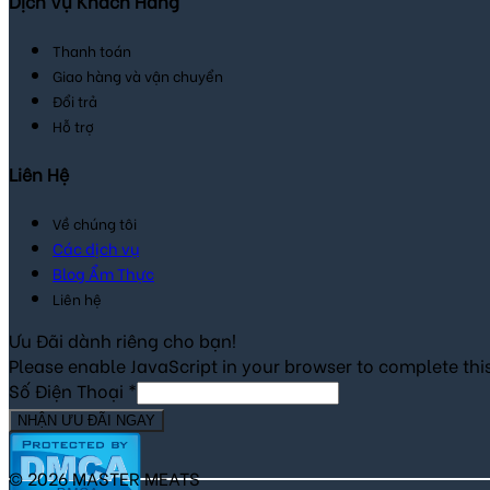
Dịch Vụ Khách Hàng
Thanh toán
Giao hàng và vận chuyển
Đổi trả
Hỗ trợ
Liên Hệ
Về chúng tôi
Các dịch vụ
Blog Ẩm Thực
Liên hệ
Ưu Đãi dành riêng cho bạn!
Please enable JavaScript in your browser to complete thi
Số Điện Thoại
*
NHẬN ƯU ĐÃI NGAY
© 2026 MASTER MEATS