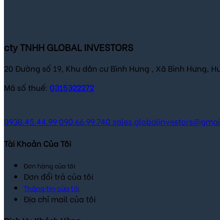
151,000 ₫.
103,500 ₫.
cty TNHH GLOBAL INVESTORS
20 Đường số 19, Khu dân cư Bình Hưng , Xã Bình Hưng, H
Mã số thuế:
0315322272
0938.45.44.99
090.66.99.740
sales.globalinvestors@gma
Tài Khoản Của Tôi
Đơn hàng của tôi
Đơn đổi trả của tôi
Thông tin của tôi
Địa chỉ mail của tôi