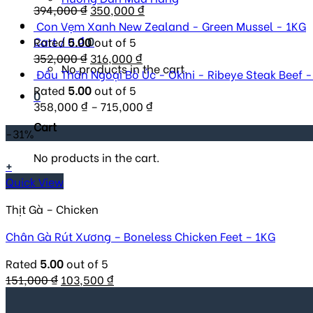
Original
350,000 ₫.
Current
245,000 ₫.
394,000
₫
350,000
₫
price
price
Con Vẹm Xanh New Zealand - Green Mussel - 1KG
Cart /
0
₫
0
was:
is:
Rated
5.00
out of 5
394,000 ₫.
Original
Current
350,000 ₫.
352,000
₫
316,000
₫
No products in the cart.
price
price
Đầu Thăn Ngoại Bò Úc - Okini - Ribeye Steak Beef 
was:
is:
Rated
5.00
out of 5
0
352,000 ₫.
316,000 ₫.
358,000
₫
–
715,000
₫
Cart
-31%
No products in the cart.
+
Quick View
Thịt Gà – Chicken
Chân Gà Rút Xương – Boneless Chicken Feet – 1KG
Rated
5.00
out of 5
Original
Current
151,000
₫
103,500
₫
price
price
was:
is: