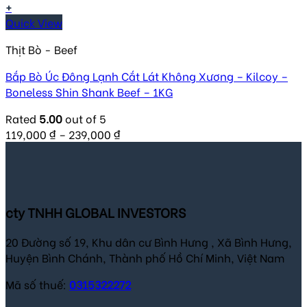
+
Quick View
Thịt Bò - Beef
Bắp Bò Úc Đông Lạnh Cắt Lát Không Xương – Kilcoy –
Boneless Shin Shank Beef – 1KG
Rated
5.00
out of 5
119,000
₫
–
239,000
₫
cty TNHH GLOBAL INVESTORS
20 Đường số 19, Khu dân cư Bình Hưng , Xã Bình Hưng,
Huyện Bình Chánh, Thành phố Hồ Chí Minh, Việt Nam
Mã số thuế:
0315322272