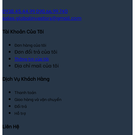
0938.45.44.99
090.66.99.740
sales.globalinvestors@gmail.com
Tài Khoản Của Tôi
Đơn hàng của tôi
Đơn đổi trả của tôi
Thông tin của tôi
Địa chỉ mail của tôi
Dịch Vụ Khách Hàng
Thanh toán
Giao hàng và vận chuyển
Đổi trả
Hỗ trợ
Liên Hệ