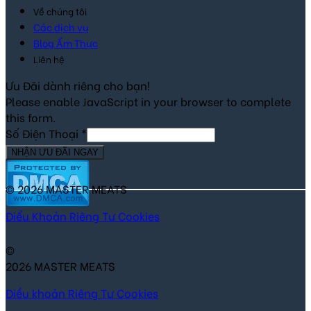
Về chúng tôi
Các dịch vụ
Blog Ẩm Thực
Liên hệ
Ưu Đãi dành riêng cho bạn!
Please enable JavaScript in your browser to complete
this form.
Số Điện Thoại
*
NHẬN ƯU ĐÃI NGAY
© 2026 MASTER MEATS
Điểu Khoản
Riêng Tư
Cookies
©
2026 MASTER MEATS
Điều khoản
Riêng Tư
Cookies