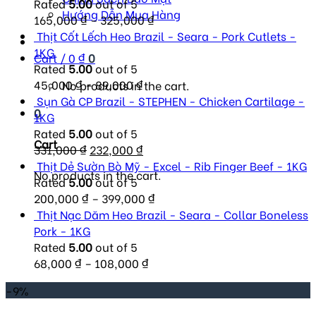
Rated
5.00
out of 5
Hướng Dẫn Mua Hàng
165,000
₫
–
325,000
₫
Thịt Cốt Lếch Heo Brazil - Seara - Pork Cutlets -
1KG
Cart /
0
₫
0
Rated
5.00
out of 5
45,000
₫
–
89,000
₫
No products in the cart.
Sụn Gà CP Brazil - STEPHEN - Chicken Cartilage -
0
1KG
Rated
5.00
out of 5
Cart
Original
Current
331,000
₫
232,000
₫
price
price
Thịt Dẻ Sườn Bò Mỹ - Excel - Rib Finger Beef - 1KG
No products in the cart.
was:
is:
Rated
5.00
out of 5
331,000 ₫.
232,000 ₫.
200,000
₫
–
399,000
₫
Thịt Nạc Dăm Heo Brazil - Seara - Collar Boneless
Pork - 1KG
Rated
5.00
out of 5
68,000
₫
–
108,000
₫
-9%