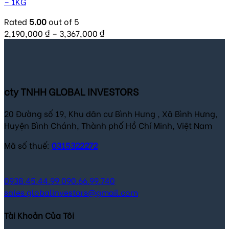
– 1KG
Rated
5.00
out of 5
2,190,000
₫
–
3,367,000
₫
cty TNHH GLOBAL INVESTORS
20 Đường số 19, Khu dân cư Bình Hưng , Xã Bình Hưng,
Huyện Bình Chánh, Thành phố Hồ Chí Minh, Việt Nam
Mã số thuế:
0315322272
0938.45.44.99
090.66.99.740
sales.globalinvestors@gmail.com
Tài Khoản Của Tôi