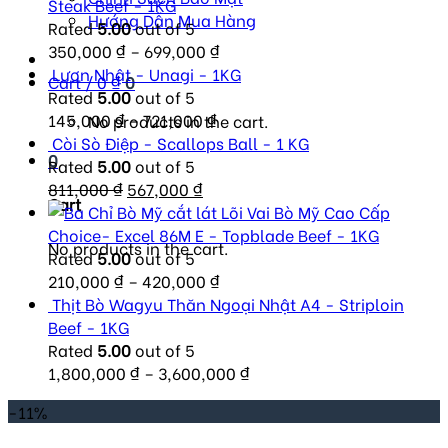
Steak Beef - 1KG
Hướng Dẫn Mua Hàng
Rated
5.00
out of 5
350,000
₫
–
699,000
₫
Lươn Nhật - Unagi - 1KG
Cart /
0
₫
0
Rated
5.00
out of 5
145,000
₫
–
721,000
₫
No products in the cart.
Còi Sò Điệp - Scallops Ball - 1 KG
0
Rated
5.00
out of 5
Original
Current
811,000
₫
567,000
₫
Cart
price
price
Lõi Vai Bò Mỹ Cao Cấp
was:
is:
Choice- Excel 86M E - Topblade Beef - 1KG
No products in the cart.
811,000 ₫.
567,000 ₫.
Rated
5.00
out of 5
210,000
₫
–
420,000
₫
Thịt Bò Wagyu Thăn Ngoại Nhật A4 - Striploin
Beef - 1KG
Rated
5.00
out of 5
1,800,000
₫
–
3,600,000
₫
-11%