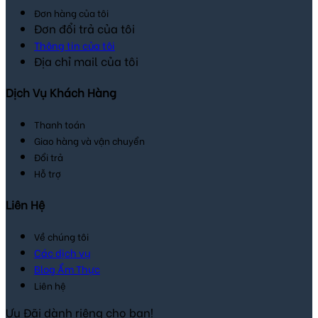
Đơn hàng của tôi
Đơn đổi trả của tôi
Thông tin của tôi
Địa chỉ mail của tôi
Dịch Vụ Khách Hàng
Thanh toán
Giao hàng và vận chuyển
Đổi trả
Hỗ trợ
Liên Hệ
Về chúng tôi
Các dịch vụ
Blog Ẩm Thực
Liên hệ
Ưu Đãi dành riêng cho bạn!