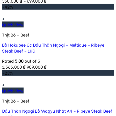
350,000
₫
–
699,000
₫
-42%
+
Quick View
Thịt Bò - Beef
Bò Hokubee Úc Đầu Thăn Ngoại – Meltique – Ribeye
Steak Beef – 1KG
Rated
5.00
out of 5
Original
Current
1,565,000
₫
909,000
₫
price
price
-23%
was:
is:
1,565,000 ₫.
909,000 ₫.
+
Quick View
Thịt Bò - Beef
Đầu Thăn Ngoại Bò Wagyu Nhật A4 – Ribeye Steak Beef