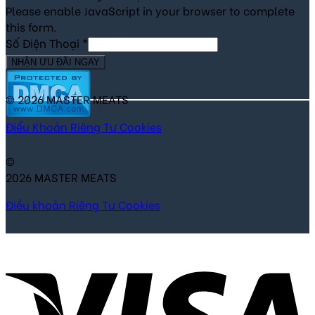
Please enable JavaScript in your browser to complete
this form.
Số Điện Thoại
*
NHẬN ƯU ĐÃI NGAY
© 2026 MASTER MEATS
Điểu Khoản
Riêng Tư
Cookies
©
2026 MASTER MEATS
Điều khoản
Riêng Tư
Cookies