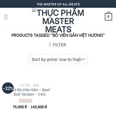
Skip
THE MASTER OF ALL MEATS
to
content
0
PRODUCTS TAGGED “BÒ VIÊN GÂN VIỆT HƯƠNG”
FILTER
THỊT BÒ - BEEF
-22%
Thịt Bò Viên Gân – Beef
Ball Tendon – 1 KG
75,000
₫
–
143,000
₫
Rated
5.00
out of 5