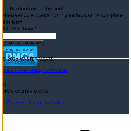
Ưu Đãi dành riêng cho bạn!
Please enable JavaScript in your browser to complete
this form.
Số Điện Thoại
*
NHẬN ƯU ĐÃI NGAY
© 2026 MASTER MEATS
Điểu Khoản
Riêng Tư
Cookies
©
2026 MASTER MEATS
Điều khoản
Riêng Tư
Cookies