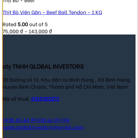
Thịt Bò Viên Gân – Beef Ball Tendon – 1 KG
Rated
5.00
out of 5
75,000
₫
–
143,000
₫
cty TNHH GLOBAL INVESTORS
20 Đường số 19, Khu dân cư Bình Hưng , Xã Bình Hưng,
Huyện Bình Chánh, Thành phố Hồ Chí Minh, Việt Nam
Mã số thuế:
0315322272
0938.45.44.99
090.66.99.740
sales.globalinvestors@gmail.com