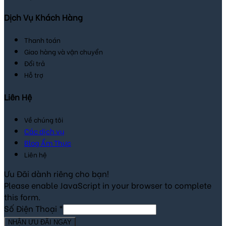
Dịch Vụ Khách Hàng
Thanh toán
Giao hàng và vận chuyển
Đổi trả
Hỗ trợ
Liên Hệ
Về chúng tôi
Các dịch vụ
Blog Ẩm Thực
Liên hệ
Ưu Đãi dành riêng cho bạn!
Please enable JavaScript in your browser to complete
this form.
Số Điện Thoại
*
NHẬN ƯU ĐÃI NGAY