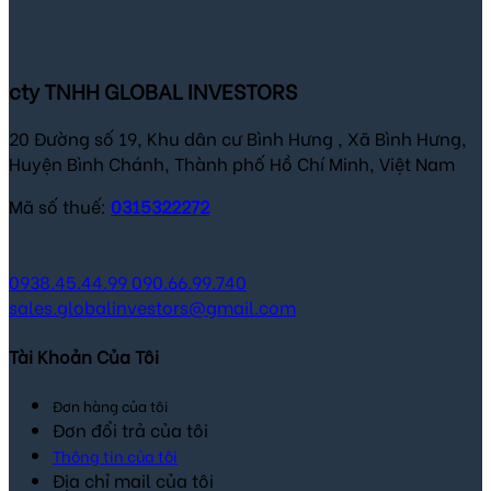
was:
is:
350,000 ₫.
245,000 ₫.
cty TNHH GLOBAL INVESTORS
20 Đường số 19, Khu dân cư Bình Hưng , Xã Bình Hưng,
Huyện Bình Chánh, Thành phố Hồ Chí Minh, Việt Nam
Mã số thuế:
0315322272
0938.45.44.99
090.66.99.740
sales.globalinvestors@gmail.com
Tài Khoản Của Tôi
Đơn hàng của tôi
Đơn đổi trả của tôi
Thông tin của tôi
Địa chỉ mail của tôi