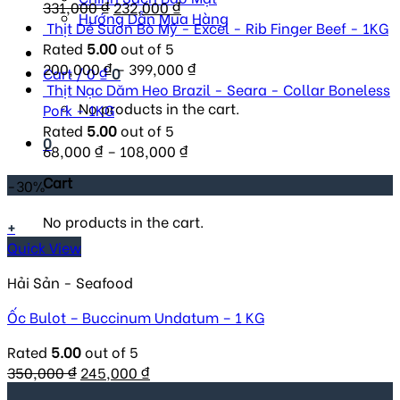
Original
Current
331,000
₫
232,000
₫
Hướng Dẫn Mua Hàng
price
price
Thịt Dẻ Sườn Bò Mỹ - Excel - Rib Finger Beef - 1KG
was:
is:
Rated
5.00
out of 5
331,000 ₫.
232,000 ₫.
200,000
₫
–
399,000
₫
Cart /
0
₫
0
Thịt Nạc Dăm Heo Brazil - Seara - Collar Boneless
No products in the cart.
Pork - 1KG
Rated
5.00
out of 5
0
68,000
₫
–
108,000
₫
Cart
-30%
No products in the cart.
+
Quick View
Hải Sản - Seafood
Ốc Bulot – Buccinum Undatum – 1 KG
Rated
5.00
out of 5
Original
Current
350,000
₫
245,000
₫
price
price