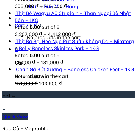
358,000
₫
–
715,000
₫
Hướng Dẫn Mua Hàng
Thịt Bò Wagyu A5 Striploin - Thăn Ngoại Bò Nhật
Bản - 1KG
Cart /
0
₫
0
Rated
5.00
out of 5
2,207,000
₫
–
4,413,000
₫
No products in the cart.
Thịt Ba Rọi Heo Nga Rút Sườn Không Da - Miratorg
- Belly Boneless Skinless Pork - 1KG
0
Rated
5.00
out of 5
66,000
₫
–
131,000
₫
Cart
Chân Gà Rút Xương - Boneless Chicken Feet - 1KG
No products in the cart.
Rated
5.00
out of 5
Original
Current
151,000
₫
103,500
₫
price
price
-31%
was:
is:
151,000 ₫.
103,500 ₫.
+
Quick View
Rau Củ – Vegetable