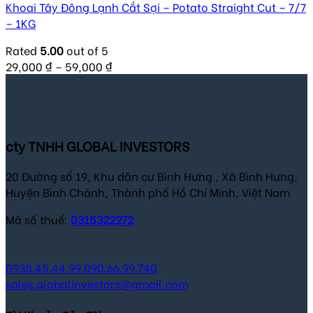
Khoai Tây Đông Lạnh Cắt Sợi – Potato Straight Cut – 7/7
– 1KG
Rated
5.00
out of 5
29,000
₫
–
59,000
₫
cty TNHH GLOBAL INVESTORS
20 Đường số 19, Khu dân cư Bình Hưng , Xã Bình Hưng,
Huyện Bình Chánh, Thành phố Hồ Chí Minh, Việt Nam
Mã số thuế:
0315322272
0938.45.44.99
090.66.99.740
sales.globalinvestors@gmail.com