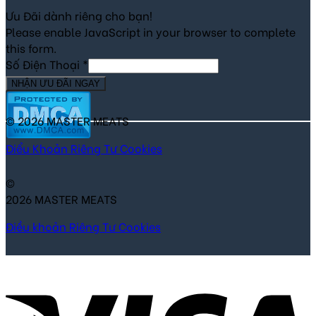
Ưu Đãi dành riêng cho bạn!
Please enable JavaScript in your browser to complete
this form.
Số Điện Thoại
*
NHẬN ƯU ĐÃI NGAY
© 2026 MASTER MEATS
Điểu Khoản
Riêng Tư
Cookies
©
2026 MASTER MEATS
Điều khoản
Riêng Tư
Cookies