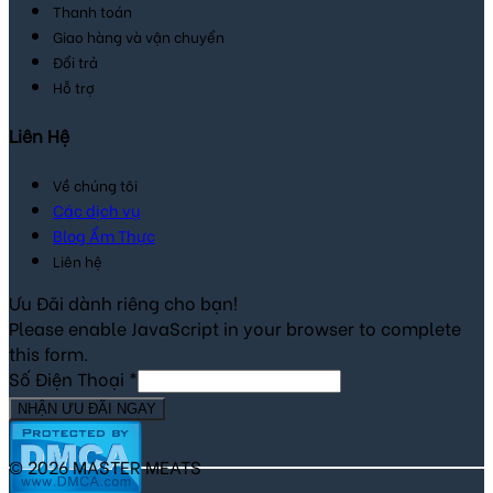
Thanh toán
Giao hàng và vận chuyển
Đổi trả
Hỗ trợ
Liên Hệ
Về chúng tôi
Các dịch vụ
Blog Ẩm Thực
Liên hệ
Ưu Đãi dành riêng cho bạn!
Please enable JavaScript in your browser to complete
this form.
Số Điện Thoại
*
NHẬN ƯU ĐÃI NGAY
© 2026 MASTER MEATS