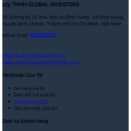
cty TNHH GLOBAL INVESTORS
20 Đường số 19, Khu dân cư Bình Hưng , Xã Bình Hưng,
Huyện Bình Chánh, Thành phố Hồ Chí Minh, Việt Nam
Mã số thuế:
0315322272
0938.45.44.99
090.66.99.740
sales.globalinvestors@gmail.com
Tài Khoản Của Tôi
Đơn hàng của tôi
Đơn đổi trả của tôi
Thông tin của tôi
Địa chỉ mail của tôi
Dịch Vụ Khách Hàng