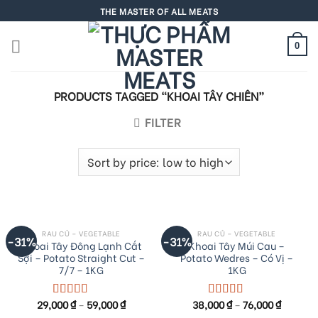
Skip
THE MASTER OF ALL MEATS
to
content
0
PRODUCTS TAGGED “KHOAI TÂY CHIÊN”
FILTER
RAU CỦ – VEGETABLE
RAU CỦ – VEGETABLE
-31%
-31%
Khoai Tây Đông Lạnh Cắt
Khoai Tây Múi Cau –
Sợi – Potato Straight Cut –
Potato Wedres – Có Vị –
7/7 – 1KG
1KG
29,000
₫
–
59,000
₫
38,000
₫
–
76,000
₫
Rated
5.00
Rated
5.00
out of 5
out of 5