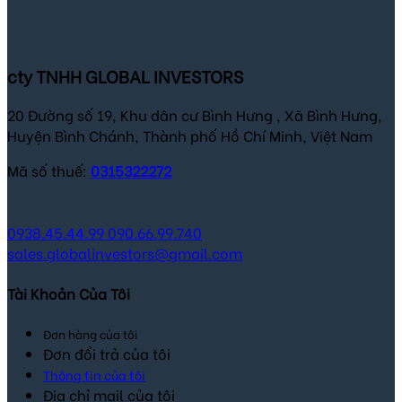
cty TNHH GLOBAL INVESTORS
20 Đường số 19, Khu dân cư Bình Hưng , Xã Bình Hưng,
Huyện Bình Chánh, Thành phố Hồ Chí Minh, Việt Nam
Mã số thuế:
0315322272
0938.45.44.99
090.66.99.740
sales.globalinvestors@gmail.com
Tài Khoản Của Tôi
Đơn hàng của tôi
Đơn đổi trả của tôi
Thông tin của tôi
Địa chỉ mail của tôi