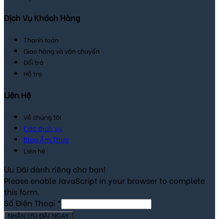
Dịch Vụ Khách Hàng
Thanh toán
Giao hàng và vận chuyển
Đổi trả
Hỗ trợ
Liên Hệ
Về chúng tôi
Các dịch vụ
Blog Ẩm Thực
Liên hệ
Ưu Đãi dành riêng cho bạn!
Please enable JavaScript in your browser to complete
this form.
Số Điện Thoại
*
NHẬN ƯU ĐÃI NGAY