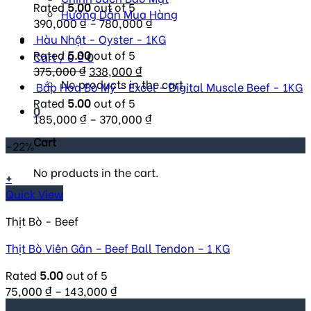
Rated
5.00
out of 5
Hướng Dẫn Mua Hàng
390,000
₫
–
780,000
₫
Hàu Nhật - Oyster - 1KG
Rated
5.00
out of 5
Cart /
0
₫
0
Original
Current
375,000
₫
338,000
₫
No products in the cart.
price
price
Bắp Hoa Bò Mỹ - Excel - Digital Muscle Beef - 1KG
was:
is:
Rated
5.00
out of 5
0
375,000 ₫.
338,000 ₫.
185,000
₫
–
370,000
₫
Cart
-22%
No products in the cart.
+
Quick View
Thịt Bò - Beef
Thịt Bò Viên Gân – Beef Ball Tendon – 1 KG
Rated
5.00
out of 5
75,000
₫
–
143,000
₫