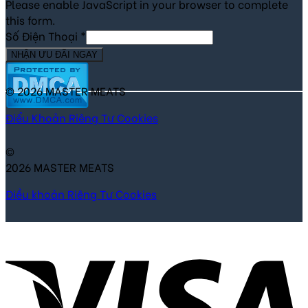
Please enable JavaScript in your browser to complete
this form.
Số Điện Thoại
*
NHẬN ƯU ĐÃI NGAY
© 2026 MASTER MEATS
Điểu Khoản
Riêng Tư
Cookies
©
2026 MASTER MEATS
Điều khoản
Riêng Tư
Cookies