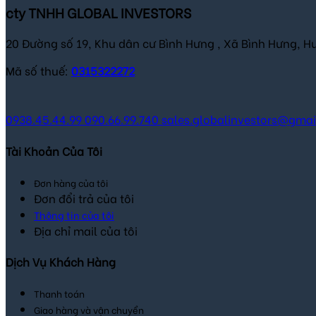
cty TNHH GLOBAL INVESTORS
20 Đường số 19, Khu dân cư Bình Hưng , Xã Bình Hưng, H
Mã số thuế:
0315322272
0938.45.44.99
090.66.99.740
sales.globalinvestors@gma
Tài Khoản Của Tôi
Đơn hàng của tôi
Đơn đổi trả của tôi
Thông tin của tôi
Địa chỉ mail của tôi
Dịch Vụ Khách Hàng
Thanh toán
Giao hàng và vận chuyển