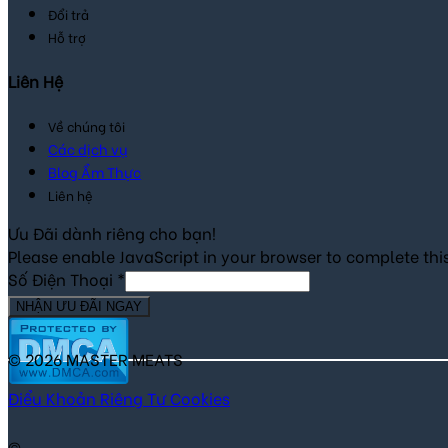
Đổi trả
Hỗ trợ
Liên Hệ
Về chúng tôi
Các dịch vụ
Blog Ẩm Thực
Liên hệ
Ưu Đãi dành riêng cho bạn!
Please enable JavaScript in your browser to complete thi
Số Điện Thoại
*
NHẬN ƯU ĐÃI NGAY
© 2026 MASTER MEATS
Điểu Khoản
Riêng Tư
Cookies
©