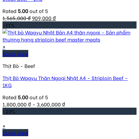
Rated
5.00
out of 5
Original
Current
1,565,000
₫
909,000
₫
price
price
-11%
was:
is:
1,565,000 ₫.
909,000 ₫.
+
Quick View
Thịt Bò - Beef
Thịt Bò Wagyu Thăn Ngoại Nhật A4 – Striploin Beef –
1KG
Rated
5.00
out of 5
1,800,000
₫
–
3,600,000
₫
-23%
+
Quick View