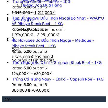
Trứng Cá Chuồn - Tobiko - 1KG
Hướng Dẫn Mua Hàng
Rated
5.00
out of 5
Original
Current
1,345,000
₫
1,211,000
₫
price
price
Thịt Bò Wagyu Đầu Thăn Ngoại Bò Nhật - WAGYU
Cart /
0
₫
0
was:
is:
A5 Ribeye Steak Beef - 1 KG
1,345,000 ₫.
1,211,000 ₫.
Rated
5.00
out of 5
No products in the cart.
1,976,000
₫
–
3,951,000
₫
0
Bò Hokubee Úc Đầu Thăn Ngoại - Meltique -
Ribeye Steak Beef - 1KG
Cart
Rated
5.00
out of 5
Original
Current
1,565,000
₫
909,000
₫
No products in the cart.
price
price
Thăn Ngoại Bò Okini - Striploin Steak Beef - 1KG
was:
is:
Rated
5.00
out of 5
1,565,000 ₫.
909,000 ₫.
126,000
₫
–
630,000
₫
Trứng Cá Trứng Nauy - Ebiko - Capelin Roe - 1KG
Rated
5.00
out of 5
Original
Current
886,000
₫
709,000
₫
price
price
-20%
was:
is:
886,000 ₫.
709,000 ₫.