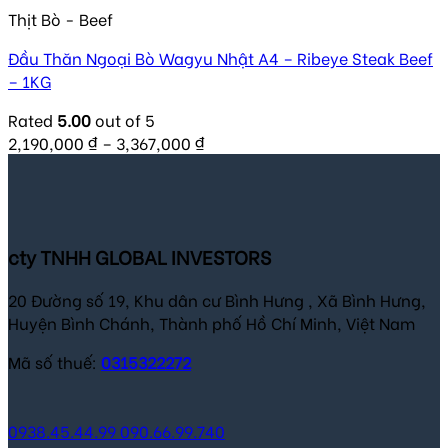
Thịt Bò - Beef
Đầu Thăn Ngoại Bò Wagyu Nhật A4 – Ribeye Steak Beef
– 1KG
Rated
5.00
out of 5
2,190,000
₫
–
3,367,000
₫
cty TNHH GLOBAL INVESTORS
20 Đường số 19, Khu dân cư Bình Hưng , Xã Bình Hưng,
Huyện Bình Chánh, Thành phố Hồ Chí Minh, Việt Nam
Mã số thuế:
0315322272
0938.45.44.99
090.66.99.740