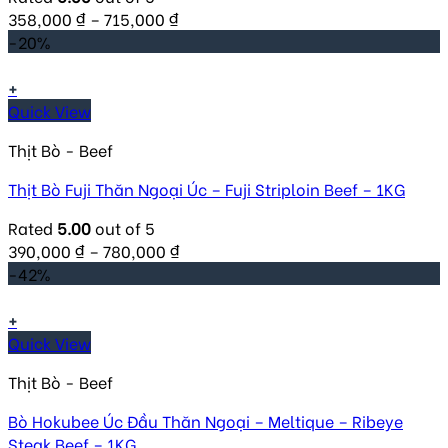
358,000
₫
–
715,000
₫
-20%
+
Quick View
Thịt Bò - Beef
Thịt Bò Fuji Thăn Ngoại Úc – Fuji Striploin Beef – 1KG
Rated
5.00
out of 5
390,000
₫
–
780,000
₫
-42%
+
Quick View
Thịt Bò - Beef
Bò Hokubee Úc Đầu Thăn Ngoại – Meltique – Ribeye
Steak Beef – 1KG