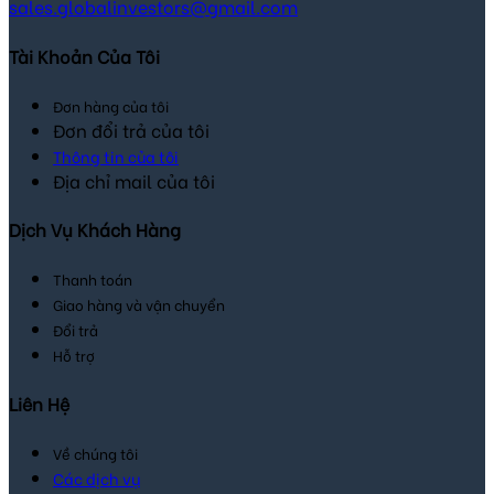
sales.globalinvestors@gmail.com
Tài Khoản Của Tôi
Đơn hàng của tôi
Đơn đổi trả của tôi
Thông tin của tôi
Địa chỉ mail của tôi
Dịch Vụ Khách Hàng
Thanh toán
Giao hàng và vận chuyển
Đổi trả
Hỗ trợ
Liên Hệ
Về chúng tôi
Các dịch vụ