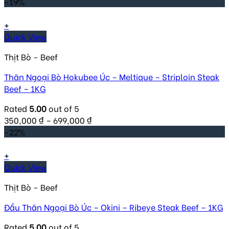
-19%
+
Quick View
Thịt Bò - Beef
Thăn Ngoại Bò Hokubee Úc – Meltique – Striploin Steak
Beef – 1KG
Rated
5.00
out of 5
350,000
₫
–
699,000
₫
-22%
+
Quick View
Thịt Bò - Beef
Đầu Thăn Ngoại Bò Úc – Okini – Ribeye Steak Beef – 1KG
Rated
5.00
out of 5