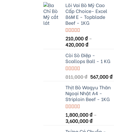
Lõi Vai Bò Mỹ Cao
Cấp Choice- Excel
86M E - Topblade
Beef - 1KG
Rated
210,000
5.00
₫
–
out of 5
420,000
₫
Còi Sò Điệp -
Scallops Ball - 1 KG
Original
Current
Rated
811,000
5.00
₫
567,000
₫
out of 5
price
price
Thịt Bò Wagyu Thăn
was:
is:
Ngoại Nhật A4 -
811,000 ₫.
567,000 
Striploin Beef - 1KG
Rated
1,800,000
5.00
₫
–
out of 5
3,600,000
₫
Trứng Cá Chuồn -