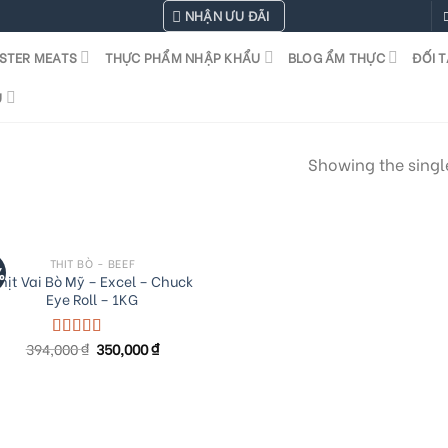
NHẬN ƯU ĐÃI
STER MEATS
THỰC PHẨM NHẬP KHẨU
BLOG ẨM THỰC
ĐỐI 
U
Showing the single
THỊT BÒ - BEEF
%
hịt Vai Bò Mỹ – Excel – Chuck
Eye Roll – 1KG
Original
Current
394,000
₫
350,000
₫
Rated
5.00
price
price
out of 5
was:
is:
394,000 ₫.
350,000 ₫.