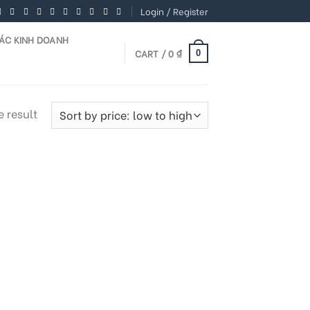
Login / Register
TÁC KINH DOANH
CART /
0
₫
0
 result