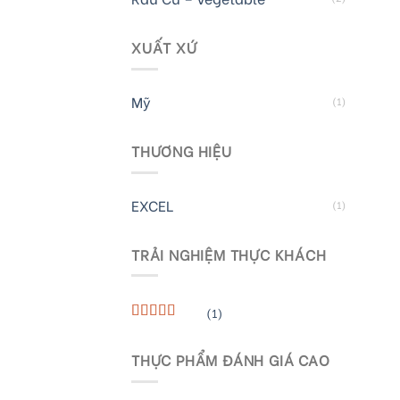
XUẤT XỨ
Mỹ
(1)
THƯƠNG HIỆU
EXCEL
(1)
TRẢI NGHIỆM THỰC KHÁCH
(1)
Rated
5
out
of 5
THỰC PHẨM ĐÁNH GIÁ CAO