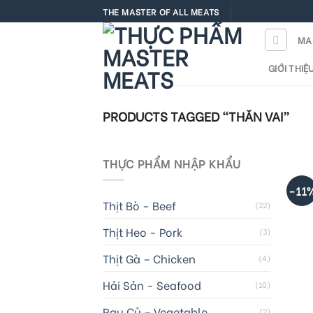
Skip
THE MASTER OF ALL MEATS
to
MA
content
GIỚI THIỆ
PRODUCTS TAGGED “THĂN VAI”
+
THỰC PHẨM NHẬP KHẨU
-11
T
Thịt Bò - Beef
(22)
Thịt Heo - Pork
(3)
Thịt Gà – Chicken
(4)
Hải Sản - Seafood
(10)
Rau Củ – Vegetable
(2)