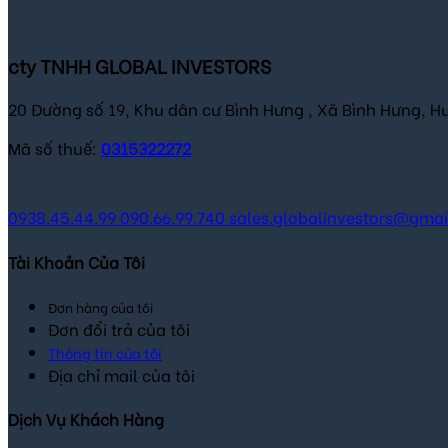
cty TNHH GLOBAL INVESTORS
20 Đường số 19, Khu dân cư Bình Hưng , Xã Bình Hưng, H
Mã số thuế:
0315322272
0938.45.44.99
090.66.99.740
sales.globalinvestors@gma
Tài Khoản Của Tôi
Đơn hàng của tôi
Đơn đổi trả của tôi
Thông tin của tôi
Địa chỉ mail của tôi
Dịch Vụ Khách Hàng