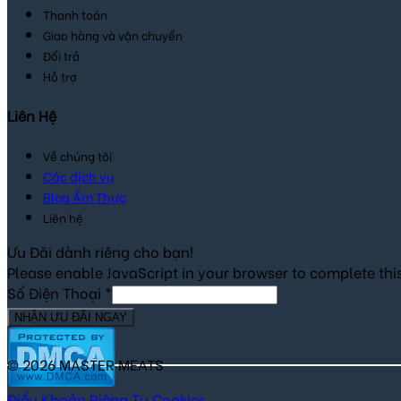
Thanh toán
Giao hàng và vận chuyển
Đổi trả
Hỗ trợ
Liên Hệ
Về chúng tôi
Các dịch vụ
Blog Ẩm Thực
Liên hệ
Ưu Đãi dành riêng cho bạn!
Please enable JavaScript in your browser to complete thi
Số Điện Thoại
*
NHẬN ƯU ĐÃI NGAY
© 2026 MASTER MEATS
Điểu Khoản
Riêng Tư
Cookies