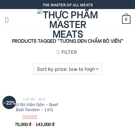
Skip
THE MASTER OF ALL MEATS
to
content
0
PRODUCTS TAGGED “TƯƠNG ĐEN CHẤM BÒ VIÊN”
FILTER
THỊT BÒ - BEEF
-22%
Thịt Bò Viên Gân – Beef
Ball Tendon – 1 KG
75,000
₫
–
143,000
₫
Rated
5.00
out of 5