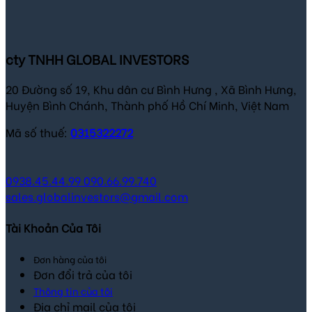
cty TNHH GLOBAL INVESTORS
20 Đường số 19, Khu dân cư Bình Hưng , Xã Bình Hưng,
Huyện Bình Chánh, Thành phố Hồ Chí Minh, Việt Nam
Mã số thuế:
0315322272
0938.45.44.99
090.66.99.740
sales.globalinvestors@gmail.com
Tài Khoản Của Tôi
Đơn hàng của tôi
Đơn đổi trả của tôi
Thông tin của tôi
Địa chỉ mail của tôi