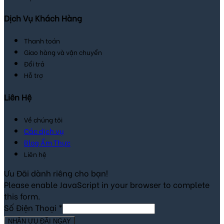
Dịch Vụ Khách Hàng
Thanh toán
Giao hàng và vận chuyển
Đổi trả
Hỗ trợ
Liên Hệ
Về chúng tôi
Các dịch vụ
Blog Ẩm Thực
Liên hệ
Ưu Đãi dành riêng cho bạn!
Please enable JavaScript in your browser to complete
this form.
Số Điện Thoại
*
NHẬN ƯU ĐÃI NGAY