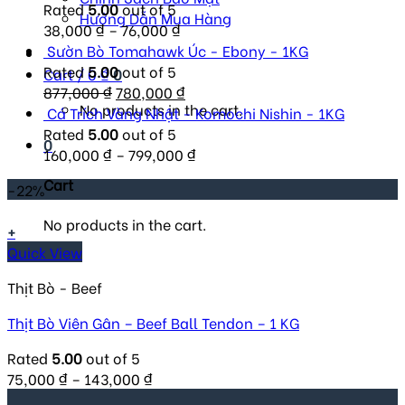
Rated
5.00
out of 5
Hướng Dẫn Mua Hàng
38,000
₫
–
76,000
₫
Sườn Bò Tomahawk Úc - Ebony - 1KG
Rated
5.00
out of 5
Cart /
0
₫
0
Original
Current
877,000
₫
780,000
₫
No products in the cart.
price
price
Cá Trích Vàng Nhật - Komochi Nishin - 1KG
was:
is:
Rated
5.00
out of 5
0
877,000 ₫.
780,000 ₫.
160,000
₫
–
799,000
₫
Cart
-22%
No products in the cart.
+
Quick View
Thịt Bò - Beef
Thịt Bò Viên Gân – Beef Ball Tendon – 1 KG
Rated
5.00
out of 5
75,000
₫
–
143,000
₫