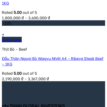
1KG
Rated
5.00
out of 5
1,800,000
₫
–
3,600,000
₫
-23%
+
Quick View
Thịt Bò - Beef
Đầu Thăn Ngoại Bò Wagyu Nhật A4 – Ribeye Steak Beef
– 1KG
Rated
5.00
out of 5
2,190,000
₫
–
3,367,000
₫
cty TNHH GLOBAL INVESTORS