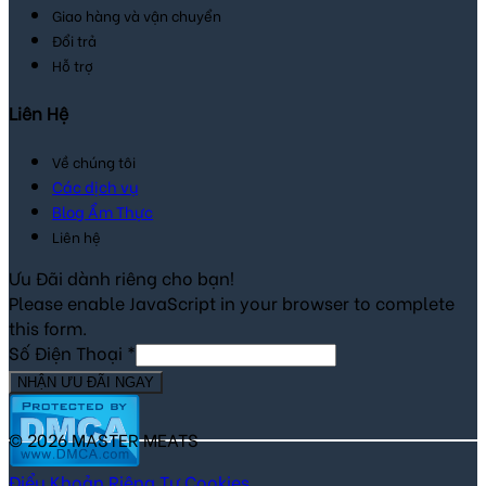
Giao hàng và vận chuyển
Đổi trả
Hỗ trợ
Liên Hệ
Về chúng tôi
Các dịch vụ
Blog Ẩm Thực
Liên hệ
Ưu Đãi dành riêng cho bạn!
Please enable JavaScript in your browser to complete
this form.
Số Điện Thoại
*
NHẬN ƯU ĐÃI NGAY
© 2026 MASTER MEATS
Điểu Khoản
Riêng Tư
Cookies