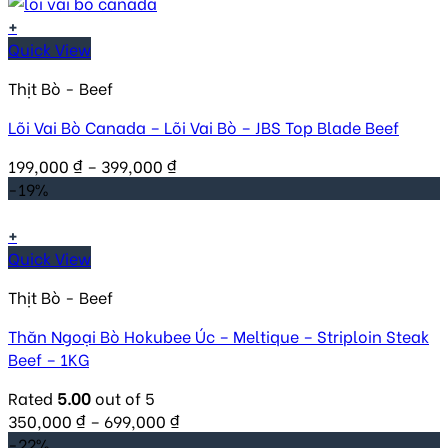
+
Quick View
Thịt Bò - Beef
Lõi Vai Bò Canada – Lõi Vai Bò – JBS Top Blade Beef
199,000
₫
–
399,000
₫
-19%
+
Quick View
Thịt Bò - Beef
Thăn Ngoại Bò Hokubee Úc – Meltique – Striploin Steak
Beef – 1KG
Rated
5.00
out of 5
350,000
₫
–
699,000
₫
-22%