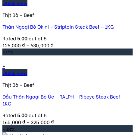
Quick View
Thịt Bò - Beef
Thăn Ngoại Bò Okini – Striploin Steak Beef – 1KG
Rated
5.00
out of 5
126,000
₫
–
630,000
₫
-11%
+
Quick View
Thịt Bò - Beef
Đầu Thăn Ngoại Bò Úc – RALPH – Ribeye Steak Beef –
1KG
Rated
5.00
out of 5
165,000
₫
–
325,000
₫
-38%