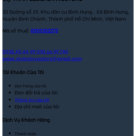
20 Đường số 19, Khu dân cư Bình Hưng , Xã Bình Hưng,
Huyện Bình Chánh, Thành phố Hồ Chí Minh, Việt Nam
Mã số thuế:
0315322272
0938.45.44.99
090.66.99.740
sales.globalinvestors@gmail.com
Tài Khoản Của Tôi
Đơn hàng của tôi
Đơn đổi trả của tôi
Thông tin của tôi
Địa chỉ mail của tôi
Dịch Vụ Khách Hàng
Thanh toán