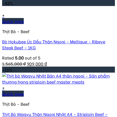
-42%
+
Quick View
Thịt Bò - Beef
Bò Hokubee Úc Đầu Thăn Ngoại – Meltique – Ribeye
Steak Beef – 1KG
Rated
5.00
out of 5
Original
Current
1,565,000
₫
909,000
₫
price
price
-11%
was:
is:
1,565,000 ₫.
909,000 ₫.
+
Quick View
Thịt Bò - Beef
Thịt Bò Wagyu Thăn Ngoại Nhật A4 – Striploin Beef –